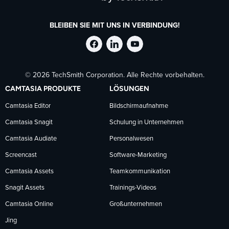
BLEIBEN SIE MIT UNS IN VERBINDUNG!
TechSmith
TechSmith
TechSmith
© 2026 TechSmith Corporation. Alle Rechte vorbehalten.
auf
auf
auf
CAMTASIA PRODUKTE
LÖSUNGEN
Facebook
LinkedIn
YouTube
Camtasia Editor
Bildschirmaufnahme
Camtasia Snagit
Schulung in Unternehmen
folgen
folgen
folgen
Camtasia Audiate
Personalwesen
Screencast
Software-Marketing
Camtasia Assets
Teamkommunikation
Snagit Assets
Trainings-Videos
Camtasia Online
Großunternehmen
Jing