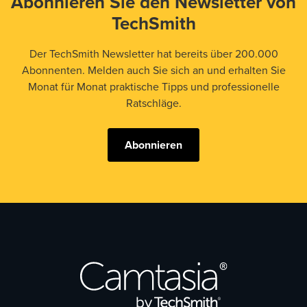
Abonnieren Sie den Newsletter von
TechSmith
Der TechSmith Newsletter hat bereits über 200.000
Abonnenten. Melden auch Sie sich an und erhalten Sie
Monat für Monat praktische Tipps und professionelle
Ratschläge.
Abonnieren