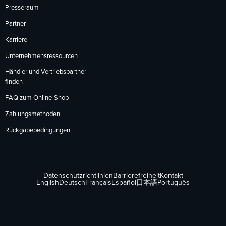
Presseraum
Partner
Karriere
Unternehmensressourcen
Händler und Vertriebspartner
finden
FAQ zum Online-Shop
Zahlungsmethoden
Rückgabebedingungen
Datenschutzrichtlinien
Barrierefreiheit
Kontakt
English
Deutsch
Français
Español
日本語
Português