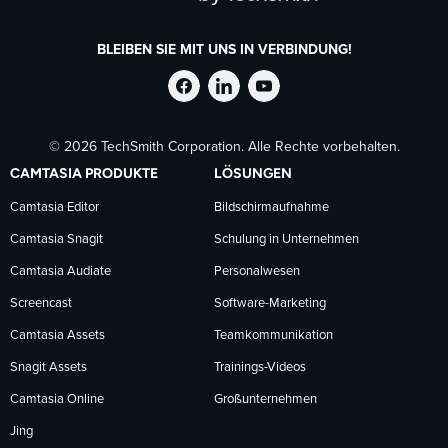
BLEIBEN SIE MIT UNS IN VERBINDUNG!
TechSmith
TechSmith
TechSmith
© 2026 TechSmith Corporation. Alle Rechte vorbehalten.
auf
auf
auf
CAMTASIA PRODUKTE
LÖSUNGEN
Facebook
LinkedIn
YouTube
Camtasia Editor
Bildschirmaufnahme
Camtasia Snagit
Schulung in Unternehmen
folgen
folgen
folgen
Camtasia Audiate
Personalwesen
Screencast
Software-Marketing
Camtasia Assets
Teamkommunikation
Snagit Assets
Trainings-Videos
Camtasia Online
Großunternehmen
Jing