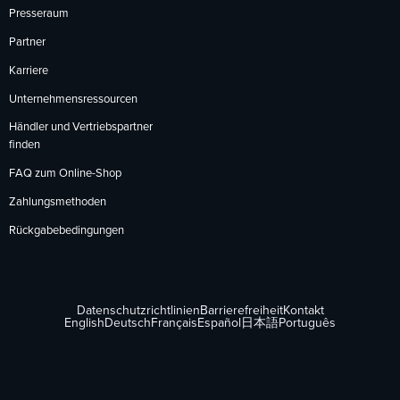
Presseraum
Partner
Karriere
Unternehmensressourcen
Händler und Vertriebspartner
finden
FAQ zum Online-Shop
Zahlungsmethoden
Rückgabebedingungen
Datenschutzrichtlinien
Barrierefreiheit
Kontakt
English
Deutsch
Français
Español
日本語
Português