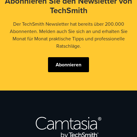
Abonnieren Sie den Newsletter von
TechSmith
Der TechSmith Newsletter hat bereits über 200.000
Abonnenten. Melden auch Sie sich an und erhalten Sie
Monat für Monat praktische Tipps und professionelle
Ratschläge.
Abonnieren