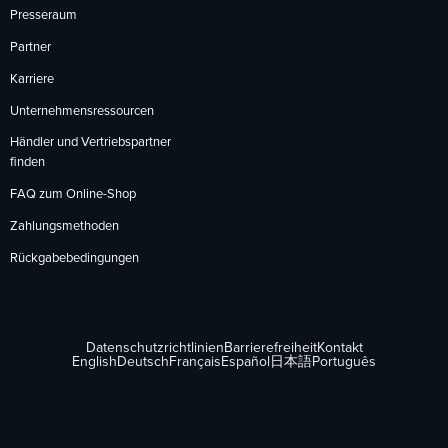
Presseraum
Partner
Karriere
Unternehmensressourcen
Händler und Vertriebspartner
finden
FAQ zum Online-Shop
Zahlungsmethoden
Rückgabebedingungen
Datenschutzrichtlinien
Barrierefreiheit
Kontakt
English
Deutsch
Français
Español
日本語
Português