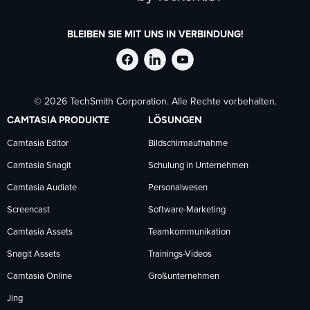
BLEIBEN SIE MIT UNS IN VERBINDUNG!
TechSmith
TechSmith
TechSmith
© 2026 TechSmith Corporation. Alle Rechte vorbehalten.
auf
auf
auf
CAMTASIA PRODUKTE
LÖSUNGEN
Facebook
LinkedIn
YouTube
Camtasia Editor
Bildschirmaufnahme
Camtasia Snagit
Schulung in Unternehmen
folgen
folgen
folgen
Camtasia Audiate
Personalwesen
Screencast
Software-Marketing
Camtasia Assets
Teamkommunikation
Snagit Assets
Trainings-Videos
Camtasia Online
Großunternehmen
Jing