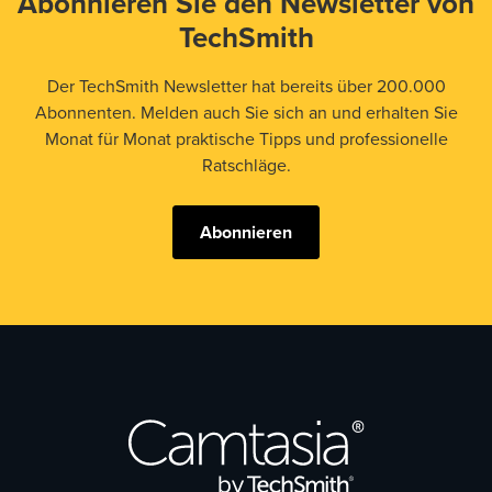
Abonnieren Sie den Newsletter von
TechSmith
Der TechSmith Newsletter hat bereits über 200.000
Abonnenten. Melden auch Sie sich an und erhalten Sie
Monat für Monat praktische Tipps und professionelle
Ratschläge.
Abonnieren