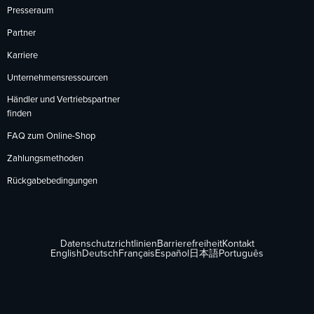
Presseraum
Partner
Karriere
Unternehmensressourcen
Händler und Vertriebspartner
finden
FAQ zum Online-Shop
Zahlungsmethoden
Rückgabebedingungen
Datenschutzrichtlinien
Barrierefreiheit
Kontakt
English
Deutsch
Français
Español
日本語
Português