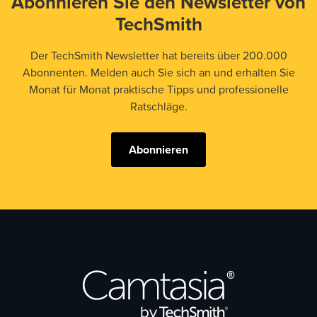
Abonnieren Sie den Newsletter von
TechSmith
Der TechSmith Newsletter hat bereits über 200.000
Abonnenten. Melden auch Sie sich an und erhalten Sie
Monat für Monat praktische Tipps und professionelle
Ratschläge.
Abonnieren