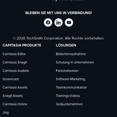
BLEIBEN SIE MIT UNS IN VERBINDUNG!
TechSmith
TechSmith
TechSmith
© 2026 TechSmith Corporation. Alle Rechte vorbehalten.
auf
auf
auf
CAMTASIA PRODUKTE
LÖSUNGEN
Facebook
LinkedIn
YouTube
Camtasia Editor
Bildschirmaufnahme
Camtasia Snagit
Schulung in Unternehmen
folgen
folgen
folgen
Camtasia Audiate
Personalwesen
Screencast
Software-Marketing
Camtasia Assets
Teamkommunikation
Snagit Assets
Trainings-Videos
Camtasia Online
Großunternehmen
Jing