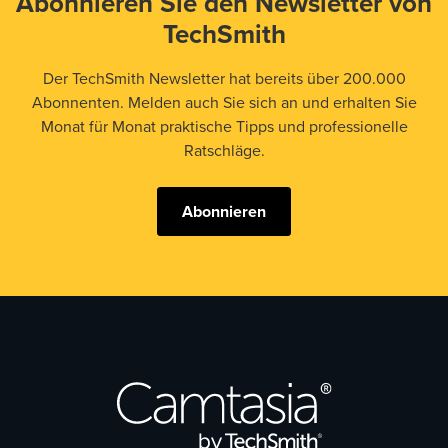
Abonnieren Sie den Newsletter von
TechSmith
Der TechSmith Newsletter hat bereits über 200.000
Abonnenten. Melden auch Sie sich an und erhalten Sie
Monat für Monat praktische Tipps und professionelle
Ratschläge.
Abonnieren