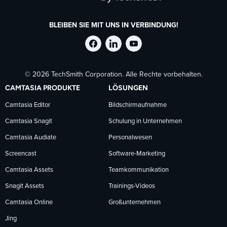
BLEIBEN SIE MIT UNS IN VERBINDUNG!
TechSmith
TechSmith
TechSmith
© 2026 TechSmith Corporation. Alle Rechte vorbehalten.
auf
auf
auf
CAMTASIA PRODUKTE
LÖSUNGEN
Facebook
LinkedIn
YouTube
Camtasia Editor
Bildschirmaufnahme
Camtasia Snagit
Schulung in Unternehmen
folgen
folgen
folgen
Camtasia Audiate
Personalwesen
Screencast
Software-Marketing
Camtasia Assets
Teamkommunikation
Snagit Assets
Trainings-Videos
Camtasia Online
Großunternehmen
Jing