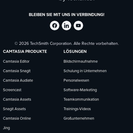
BLEIBEN SIE MIT UNS IN VERBINDUNG!
TechSmith
TechSmith
TechSmith
© 2026 TechSmith Corporation. Alle Rechte vorbehalten.
auf
auf
auf
CAMTASIA PRODUKTE
LÖSUNGEN
Facebook
LinkedIn
YouTube
Camtasia Editor
Bildschirmaufnahme
Camtasia Snagit
Schulung in Unternehmen
folgen
folgen
folgen
Camtasia Audiate
Personalwesen
Screencast
Software-Marketing
Camtasia Assets
Teamkommunikation
Snagit Assets
Trainings-Videos
Camtasia Online
Großunternehmen
Jing