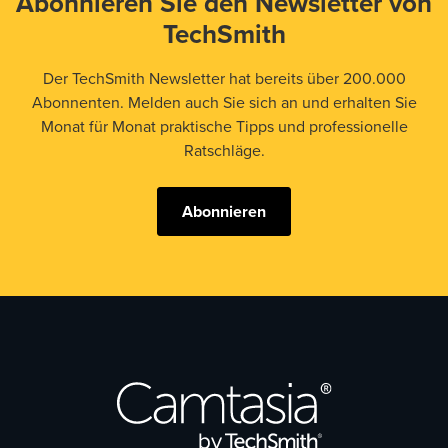
Abonnieren Sie den Newsletter von
TechSmith
Der TechSmith Newsletter hat bereits über 200.000
Abonnenten. Melden auch Sie sich an und erhalten Sie
Monat für Monat praktische Tipps und professionelle
Ratschläge.
Abonnieren