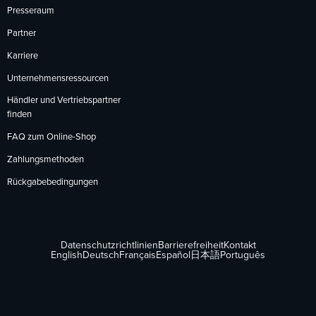
Presseraum
Partner
Karriere
Unternehmensressourcen
Händler und Vertriebspartner
finden
FAQ zum Online-Shop
Zahlungsmethoden
Rückgabebedingungen
Datenschutzrichtlinien
Barrierefreiheit
Kontakt
English
Deutsch
Français
Español
日本語
Português