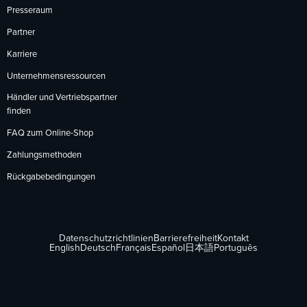
Presseraum
Partner
Karriere
Unternehmensressourcen
Händler und Vertriebspartner
finden
FAQ zum Online-Shop
Zahlungsmethoden
Rückgabebedingungen
Datenschutzrichtlinien
Barrierefreiheit
Kontakt
English
Deutsch
Français
Español
日本語
Português