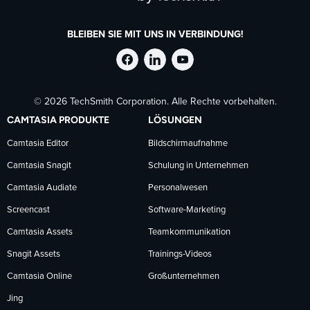
BLEIBEN SIE MIT UNS IN VERBINDUNG!
TechSmith
TechSmith
TechSmith
© 2026 TechSmith Corporation. Alle Rechte vorbehalten.
auf
auf
auf
CAMTASIA PRODUKTE
LÖSUNGEN
Facebook
LinkedIn
YouTube
Camtasia Editor
Bildschirmaufnahme
Camtasia Snagit
Schulung in Unternehmen
folgen
folgen
folgen
Camtasia Audiate
Personalwesen
Screencast
Software-Marketing
Camtasia Assets
Teamkommunikation
Snagit Assets
Trainings-Videos
Camtasia Online
Großunternehmen
Jing