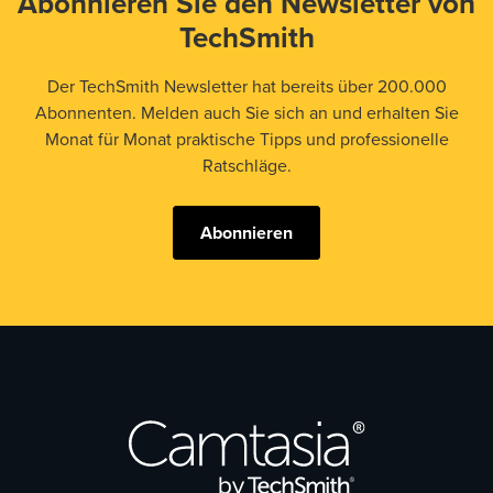
Abonnieren Sie den Newsletter von
TechSmith
Der TechSmith Newsletter hat bereits über 200.000
Abonnenten. Melden auch Sie sich an und erhalten Sie
Monat für Monat praktische Tipps und professionelle
Ratschläge.
Abonnieren