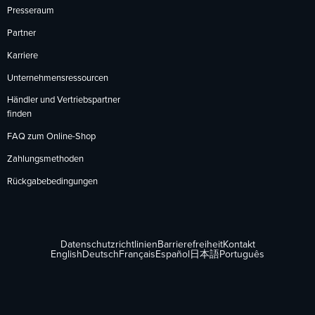
Presseraum
Partner
Karriere
Unternehmensressourcen
Händler und Vertriebspartner
finden
FAQ zum Online-Shop
Zahlungsmethoden
Rückgabebedingungen
Datenschutzrichtlinien
Barrierefreiheit
Kontakt
English
Deutsch
Français
Español
日本語
Português