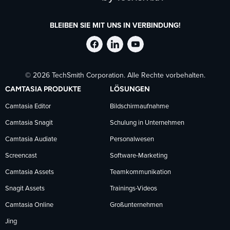
BLEIBEN SIE MIT UNS IN VERBINDUNG!
TechSmith
TechSmith
TechSmith
© 2026 TechSmith Corporation. Alle Rechte vorbehalten.
auf
auf
auf
CAMTASIA PRODUKTE
LÖSUNGEN
Facebook
LinkedIn
YouTube
Camtasia Editor
Bildschirmaufnahme
Camtasia Snagit
Schulung in Unternehmen
folgen
folgen
folgen
Camtasia Audiate
Personalwesen
Screencast
Software-Marketing
Camtasia Assets
Teamkommunikation
Snagit Assets
Trainings-Videos
Camtasia Online
Großunternehmen
Jing