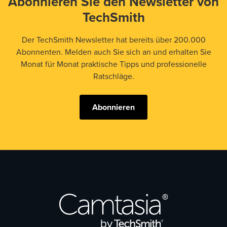
Abonnieren Sie den Newsletter von
TechSmith
Der TechSmith Newsletter hat bereits über 200.000
Abonnenten. Melden auch Sie sich an und erhalten Sie
Monat für Monat praktische Tipps und professionelle
Ratschläge.
Abonnieren