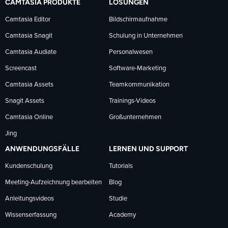
CAMTASIA PRODUKTE
LÖSUNGEN
Facebook
LinkedIn
YouTube
Camtasia Editor
Bildschirmaufnahme
Camtasia Snagit
Schulung in Unternehmen
folgen
folgen
folgen
Camtasia Audiate
Personalwesen
Screencast
Software-Marketing
Camtasia Assets
Teamkommunikation
Snagit Assets
Trainings-Videos
Camtasia Online
Großunternehmen
Jing
ANWENDUNGSFÄLLE
LERNEN UND SUPPORT
Kundenschulung
Tutorials
Meeting-Aufzeichnung bearbeiten
Blog
Anleitungsvideos
Studie
Wissenserfassung
Academy