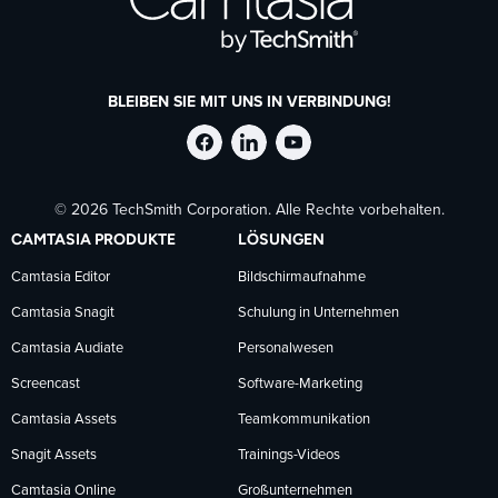
BLEIBEN SIE MIT UNS IN VERBINDUNG!
TechSmith
TechSmith
TechSmith
© 2026 TechSmith Corporation. Alle Rechte vorbehalten.
auf
auf
auf
CAMTASIA PRODUKTE
LÖSUNGEN
Facebook
LinkedIn
YouTube
Camtasia Editor
Bildschirmaufnahme
Camtasia Snagit
Schulung in Unternehmen
folgen
folgen
folgen
Camtasia Audiate
Personalwesen
Screencast
Software-Marketing
Camtasia Assets
Teamkommunikation
Snagit Assets
Trainings-Videos
Camtasia Online
Großunternehmen