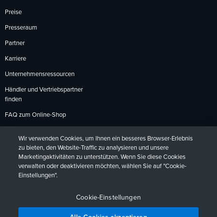
Preise
Presseraum
Partner
Karriere
Unternehmensressourcen
Händler und Vertriebspartner
finden
FAQ zum Online-Shop
Zahlungsmethoden
Wir verwenden Cookies, um Ihnen ein besseres Browser-Erlebnis
Rückgabebedingungen
zu bieten, den Website-Traffic zu analysieren und unsere
Marketingaktivitäten zu unterstützen. Wenn Sie diese Cookies
verwalten oder deaktivieren möchten, wählen Sie auf "Cookie-
Einstellungen".
Datenschutzrichtlinien
Barrierefreiheit
Kontakt
English
Deutsch
Français
Español
日本語
Português
Cookie-Einstellungen