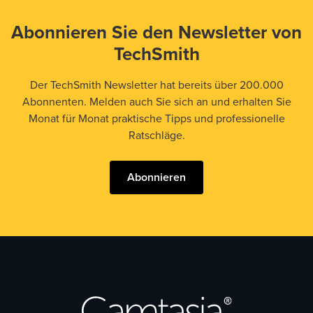
Abonnieren Sie den Newsletter von
TechSmith
Der TechSmith Newsletter hat bereits über 200.000
Abonnenten. Melden auch Sie sich an und erhalten Sie
Monat für Monat praktische Tipps und professionelle
Ratschläge.
Abonnieren