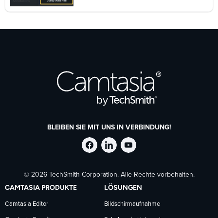
BLEIBEN SIE MIT UNS IN VERBINDUNG!
TechSmith
TechSmith
TechSmith
© 2026 TechSmith Corporation. Alle Rechte vorbehalten.
auf
auf
auf
CAMTASIA PRODUKTE
LÖSUNGEN
Facebook
LinkedIn
YouTube
Camtasia Editor
Bildschirmaufnahme