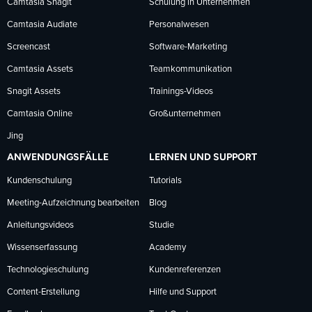
Camtasia Snagit
Schulung in Unternehmen
folgen
folgen
folgen
Camtasia Audiate
Personalwesen
Screencast
Software-Marketing
Camtasia Assets
Teamkommunikation
Snagit Assets
Trainings-Videos
Camtasia Online
Großunternehmen
Jing
ANWENDUNGSFÄLLE
LERNEN UND SUPPORT
Kundenschulung
Tutorials
Meeting-Aufzeichnung bearbeiten
Blog
Anleitungsvideos
Studie
Wissenserfassung
Academy
Technologieschulung
Kundenreferenzen
Content-Erstellung
Hilfe und Support