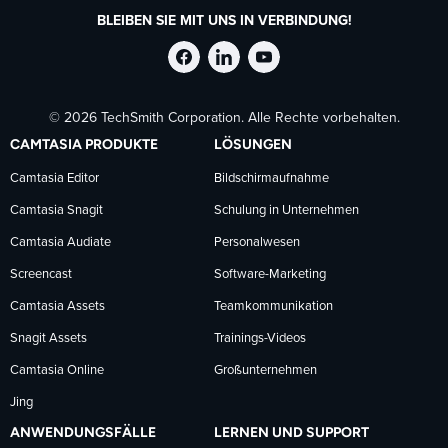
BLEIBEN SIE MIT UNS IN VERBINDUNG!
TechSmith
TechSmith
TechSmith
© 2026 TechSmith Corporation. Alle Rechte vorbehalten.
auf
auf
auf
CAMTASIA PRODUKTE
LÖSUNGEN
Facebook
LinkedIn
YouTube
Camtasia Editor
Bildschirmaufnahme
Camtasia Snagit
Schulung in Unternehmen
folgen
folgen
folgen
Camtasia Audiate
Personalwesen
Screencast
Software-Marketing
Camtasia Assets
Teamkommunikation
Snagit Assets
Trainings-Videos
Camtasia Online
Großunternehmen
Jing
ANWENDUNGSFÄLLE
LERNEN UND SUPPORT