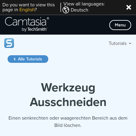
Direkt
View all languages:
Do you want to view this
page in
English
?
Deutsch
zum
Inhalt
Menu
Tutorials
Alle Tutorials
Werkzeug
Ausschneiden
Einen senkrechten oder waagerechten Bereich aus dem
Bild löschen.