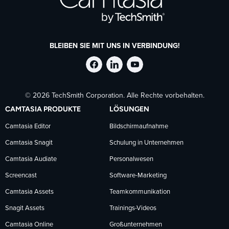
BLEIBEN SIE MIT UNS IN VERBINDUNG!
TechSmith
TechSmith
TechSmith
© 2026 TechSmith Corporation. Alle Rechte vorbehalten.
auf
auf
auf
CAMTASIA PRODUKTE
LÖSUNGEN
Facebook
LinkedIn
YouTube
Camtasia Editor
Bildschirmaufnahme
Camtasia Snagit
Schulung in Unternehmen
folgen
folgen
folgen
Camtasia Audiate
Personalwesen
Screencast
Software-Marketing
Camtasia Assets
Teamkommunikation
Snagit Assets
Trainings-Videos
Camtasia Online
Großunternehmen