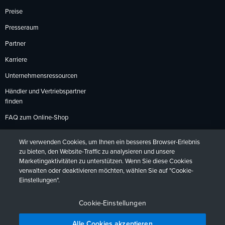
Preise
Presseraum
Partner
Karriere
Unternehmensressourcen
Händler und Vertriebspartner
finden
FAQ zum Online-Shop
Zahlungsmethoden
Wir verwenden Cookies, um Ihnen ein besseres Browser-Erlebnis
Rückgabebedingungen
zu bieten, den Website-Traffic zu analysieren und unsere
Marketingaktivitäten zu unterstützen. Wenn Sie diese Cookies
verwalten oder deaktivieren möchten, wählen Sie auf "Cookie-
Einstellungen".
Datenschutzrichtlinien
Barrierefreiheit
Kontakt
English
Deutsch
Français
Español
日本語
Português
Cookie-Einstellungen
Alle Cookies akzeptieren