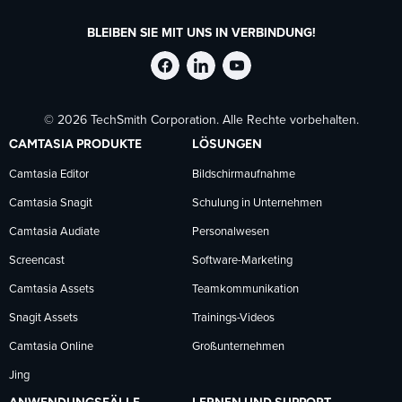
BLEIBEN SIE MIT UNS IN VERBINDUNG!
TechSmith
TechSmith
TechSmith
© 2026 TechSmith Corporation. Alle Rechte vorbehalten.
auf
auf
auf
CAMTASIA PRODUKTE
LÖSUNGEN
Facebook
LinkedIn
YouTube
Camtasia Editor
Bildschirmaufnahme
Camtasia Snagit
Schulung in Unternehmen
folgen
folgen
folgen
Camtasia Audiate
Personalwesen
Screencast
Software-Marketing
Camtasia Assets
Teamkommunikation
Snagit Assets
Trainings-Videos
Camtasia Online
Großunternehmen
Jing