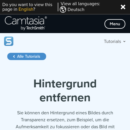
Direkt
View all languages:
Do you want to view this
page in
English
?
Deutsch
zum
Inhalt
Menu
Tutorials
Alle Tutorials
Hintergrund
entfernen
Sie können den Hintergrund eines Bildes durch
Transparenz ersetzen, zum Beispiel, um die
Aufmerksamkeit zu fokussieren oder das Bild mit