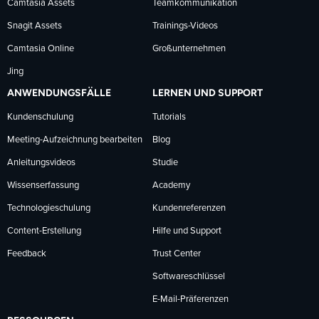
Camtasia Assets
Teamkommunikation
Snagit Assets
Trainings-Videos
Camtasia Online
Großunternehmen
Jing
ANWENDUNGSFÄLLE
LERNEN UND SUPPORT
Kundenschulung
Tutorials
Meeting-Aufzeichnung bearbeiten
Blog
Anleitungsvideos
Studie
Wissenserfassung
Academy
Technologieschulung
Kundenreferenzen
Content-Erstellung
Hilfe und Support
Feedback
Trust Center
Softwareschlüssel
E-Mail-Präferenzen