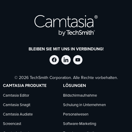
BLEIBEN SIE MIT UNS IN VERBINDUNG!
TechSmith
TechSmith
TechSmith
© 2026 TechSmith Corporation. Alle Rechte vorbehalten.
auf
auf
auf
CAMTASIA PRODUKTE
LÖSUNGEN
Facebook
LinkedIn
YouTube
Camtasia Editor
Bildschirmaufnahme
Camtasia Snagit
Schulung in Unternehmen
folgen
folgen
folgen
Camtasia Audiate
Personalwesen
Screencast
Software-Marketing