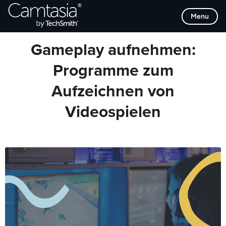
Direkt
Browse Categories
Menu
zum
Inhalt
Gameplay aufnehmen:
Programme zum
Aufzeichnen von
Videospielen