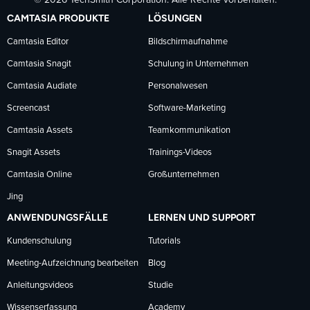
© 2026 TechSmith Corporation. Alle Rechte vorbehalten.
auf
auf
auf
CAMTASIA PRODUKTE
LÖSUNGEN
Facebook
LinkedIn
YouTube
Camtasia Editor
Bildschirmaufnahme
Camtasia Snagit
Schulung in Unternehmen
folgen
folgen
folgen
Camtasia Audiate
Personalwesen
Screencast
Software-Marketing
Camtasia Assets
Teamkommunikation
Snagit Assets
Trainings-Videos
Camtasia Online
Großunternehmen
Jing
ANWENDUNGSFÄLLE
LERNEN UND SUPPORT
Kundenschulung
Tutorials
Meeting-Aufzeichnung bearbeiten
Blog
Anleitungsvideos
Studie
Wissenserfassung
Academy