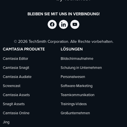
BLEIBEN SIE MIT UNS IN VERBINDUNG!
TechSmith
TechSmith
TechSmith
© 2026 TechSmith Corporation. Alle Rechte vorbehalten.
auf
auf
auf
CAMTASIA PRODUKTE
LÖSUNGEN
Facebook
LinkedIn
YouTube
Camtasia Editor
Bildschirmaufnahme
Camtasia Snagit
Schulung in Unternehmen
folgen
folgen
folgen
Camtasia Audiate
Personalwesen
Screencast
Software-Marketing
Camtasia Assets
Teamkommunikation
Snagit Assets
Trainings-Videos
Camtasia Online
Großunternehmen
Jing