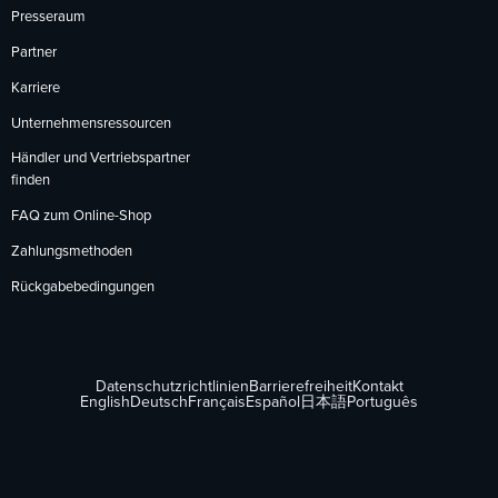
Presseraum
Partner
Karriere
Unternehmensressourcen
Händler und Vertriebspartner
finden
FAQ zum Online-Shop
Zahlungsmethoden
Rückgabebedingungen
Datenschutzrichtlinien
Barrierefreiheit
Kontakt
English
Deutsch
Français
Español
日本語
Português