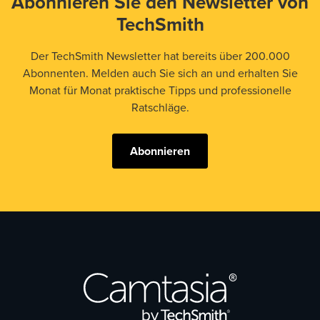
Abonnieren Sie den Newsletter von
TechSmith
Der TechSmith Newsletter hat bereits über 200.000
Abonnenten. Melden auch Sie sich an und erhalten Sie
Monat für Monat praktische Tipps und professionelle
Ratschläge.
Abonnieren