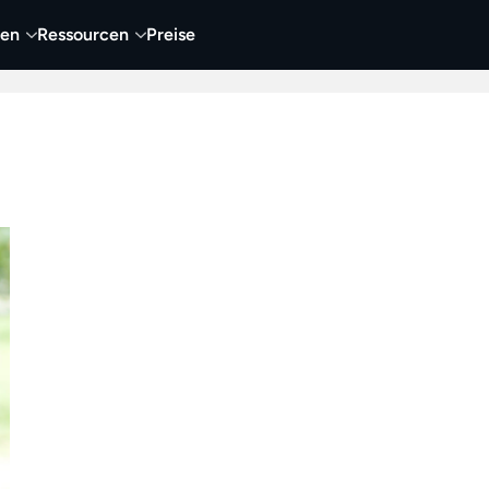
nen
Ressourcen
Preise
nehmen
Video
Visueller Content
Business