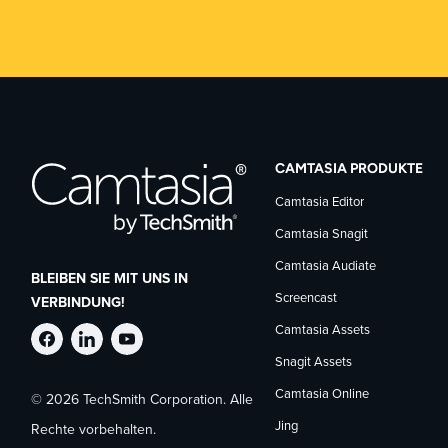
CAMTASIA PRODUKTE
Camtasia Editor
Camtasia Snagit
Camtasia Audiate
BLEIBEN SIE MIT UNS IN
Screencast
VERBINDUNG!
Camtasia Assets
TechSmith
TechSmith
TechSmith
Snagit Assets
Camtasia Online
© 2026 TechSmith Corporation. Alle
auf
auf
auf
Jing
Rechte vorbehalten.