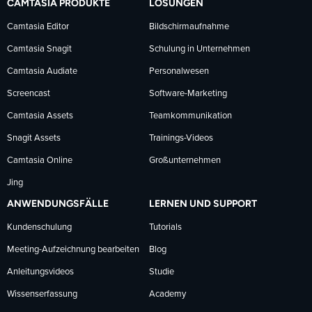
CAMTASIA PRODUKTE
LÖSUNGEN
Facebook
LinkedIn
YouTube
Camtasia Editor
Bildschirmaufnahme
Camtasia Snagit
Schulung in Unternehmen
folgen
folgen
folgen
Camtasia Audiate
Personalwesen
Screencast
Software-Marketing
Camtasia Assets
Teamkommunikation
Snagit Assets
Trainings-Videos
Camtasia Online
Großunternehmen
Jing
ANWENDUNGSFÄLLE
LERNEN UND SUPPORT
Kundenschulung
Tutorials
Meeting-Aufzeichnung bearbeiten
Blog
Anleitungsvideos
Studie
Wissenserfassung
Academy