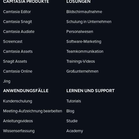
CAMTASIA PRODUKTE
LÖSUNGEN
Facebook
LinkedIn
YouTube
Camtasia Editor
Bildschirmaufnahme
Camtasia Snagit
Schulung in Unternehmen
folgen
folgen
folgen
Camtasia Audiate
Personalwesen
Screencast
Software-Marketing
Camtasia Assets
Teamkommunikation
Snagit Assets
Trainings-Videos
Camtasia Online
Großunternehmen
Jing
ANWENDUNGSFÄLLE
LERNEN UND SUPPORT
Kundenschulung
Tutorials
Meeting-Aufzeichnung bearbeiten
Blog
Anleitungsvideos
Studie
Wissenserfassung
Academy