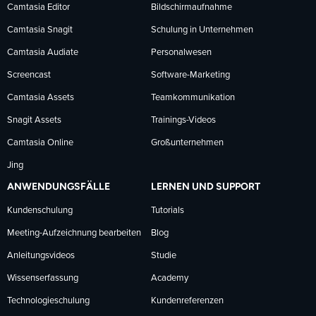
Facebook
LinkedIn
YouTube
Camtasia Editor
Bildschirmaufnahme
Camtasia Snagit
Schulung in Unternehmen
folgen
folgen
folgen
Camtasia Audiate
Personalwesen
Screencast
Software-Marketing
Camtasia Assets
Teamkommunikation
Snagit Assets
Trainings-Videos
Camtasia Online
Großunternehmen
Jing
ANWENDUNGSFÄLLE
LERNEN UND SUPPORT
Kundenschulung
Tutorials
Meeting-Aufzeichnung bearbeiten
Blog
Anleitungsvideos
Studie
Wissenserfassung
Academy
Technologieschulung
Kundenreferenzen