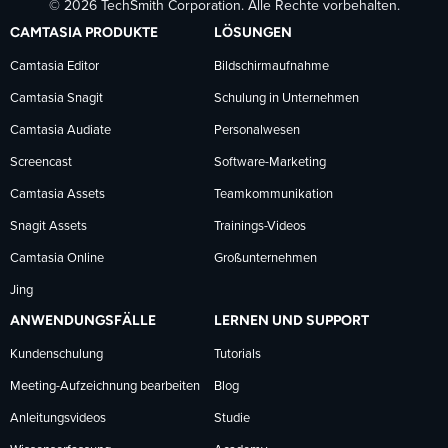
© 2026 TechSmith Corporation. Alle Rechte vorbehalten.
auf
auf
auf
CAMTASIA PRODUKTE
LÖSUNGEN
Facebook
LinkedIn
YouTube
Camtasia Editor
Bildschirmaufnahme
Camtasia Snagit
Schulung in Unternehmen
folgen
folgen
folgen
Camtasia Audiate
Personalwesen
Screencast
Software-Marketing
Camtasia Assets
Teamkommunikation
Snagit Assets
Trainings-Videos
Camtasia Online
Großunternehmen
Jing
ANWENDUNGSFÄLLE
LERNEN UND SUPPORT
Kundenschulung
Tutorials
Meeting-Aufzeichnung bearbeiten
Blog
Anleitungsvideos
Studie