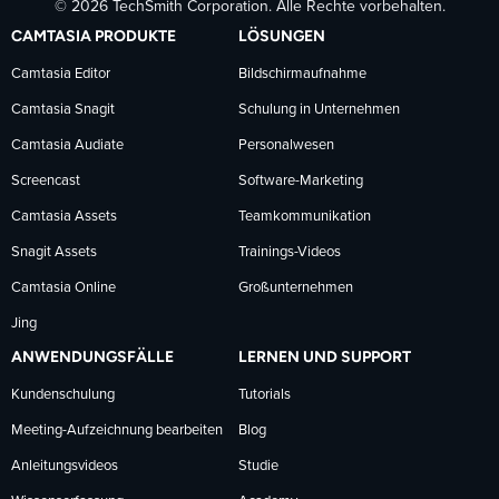
© 2026 TechSmith Corporation. Alle Rechte vorbehalten.
auf
auf
auf
CAMTASIA PRODUKTE
LÖSUNGEN
Facebook
LinkedIn
YouTube
Camtasia Editor
Bildschirmaufnahme
Camtasia Snagit
Schulung in Unternehmen
folgen
folgen
folgen
Camtasia Audiate
Personalwesen
Screencast
Software-Marketing
Camtasia Assets
Teamkommunikation
Snagit Assets
Trainings-Videos
Camtasia Online
Großunternehmen
Jing
ANWENDUNGSFÄLLE
LERNEN UND SUPPORT
Kundenschulung
Tutorials
Meeting-Aufzeichnung bearbeiten
Blog
Anleitungsvideos
Studie