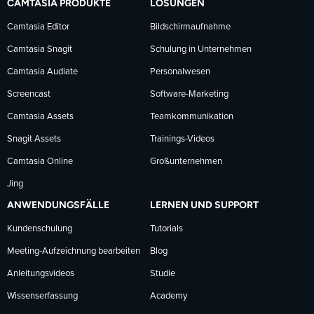
CAMTASIA PRODUKTE
LÖSUNGEN
Facebook
LinkedIn
YouTube
Camtasia Editor
Bildschirmaufnahme
Camtasia Snagit
Schulung in Unternehmen
folgen
folgen
folgen
Camtasia Audiate
Personalwesen
Screencast
Software-Marketing
Camtasia Assets
Teamkommunikation
Snagit Assets
Trainings-Videos
Camtasia Online
Großunternehmen
Jing
ANWENDUNGSFÄLLE
LERNEN UND SUPPORT
Kundenschulung
Tutorials
Meeting-Aufzeichnung bearbeiten
Blog
Anleitungsvideos
Studie
Wissenserfassung
Academy