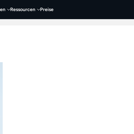
nen
Ressourcen
Preise
nehmen
Video
Visueller Content
Business