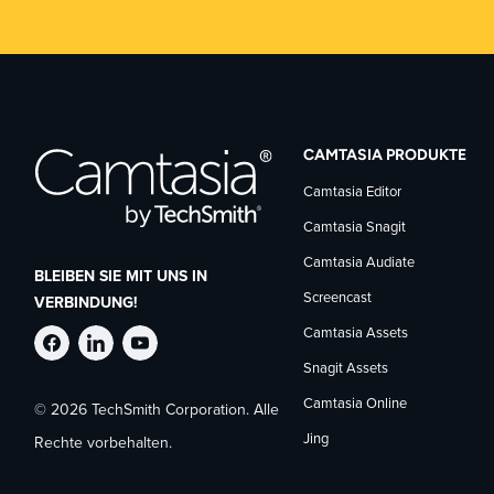
CAMTASIA PRODUKTE
Camtasia Editor
Camtasia Snagit
Camtasia Audiate
BLEIBEN SIE MIT UNS IN
Screencast
VERBINDUNG!
Camtasia Assets
TechSmith
TechSmith
TechSmith
Snagit Assets
Camtasia Online
© 2026 TechSmith Corporation. Alle
auf
auf
auf
Jing
Rechte vorbehalten.
Facebook
LinkedIn
YouTube