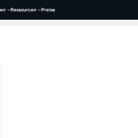
nen
Ressourcen
Preise
nehmen
Video
Visueller Content
Business