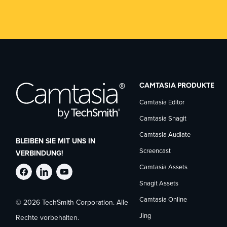
CAMTASIA PRODUKTE
Camtasia Editor
Camtasia Snagit
Camtasia Audiate
BLEIBEN SIE MIT UNS IN
Screencast
VERBINDUNG!
Camtasia Assets
TechSmith
TechSmith
TechSmith
Snagit Assets
Camtasia Online
© 2026 TechSmith Corporation. Alle
auf
auf
auf
Jing
Rechte vorbehalten.