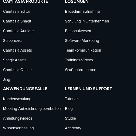
CAMTASIA PRODUKTE
LÖSUNGEN
Facebook
LinkedIn
YouTube
Camtasia Editor
Bildschirmaufnahme
Camtasia Snagit
Schulung in Unternehmen
folgen
folgen
folgen
Camtasia Audiate
Personalwesen
Screencast
Software-Marketing
Camtasia Assets
Teamkommunikation
Snagit Assets
Trainings-Videos
Camtasia Online
Großunternehmen
Jing
ANWENDUNGSFÄLLE
LERNEN UND SUPPORT
Kundenschulung
Tutorials
Meeting-Aufzeichnung bearbeiten
Blog
Anleitungsvideos
Studie
Wissenserfassung
Academy