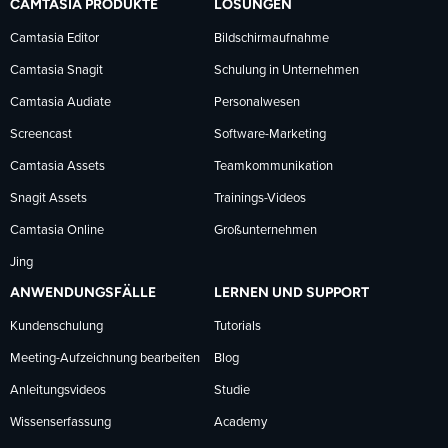
CAMTASIA PRODUKTE
LÖSUNGEN
Facebook
LinkedIn
YouTube
Camtasia Editor
Bildschirmaufnahme
Camtasia Snagit
Schulung in Unternehmen
folgen
folgen
folgen
Camtasia Audiate
Personalwesen
Screencast
Software-Marketing
Camtasia Assets
Teamkommunikation
Snagit Assets
Trainings-Videos
Camtasia Online
Großunternehmen
Jing
ANWENDUNGSFÄLLE
LERNEN UND SUPPORT
Kundenschulung
Tutorials
Meeting-Aufzeichnung bearbeiten
Blog
Anleitungsvideos
Studie
Wissenserfassung
Academy