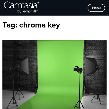
Direkt
Browse Categories
Menu
zum
Inhalt
Tag:
chroma key