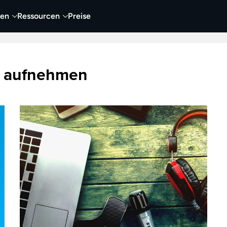
nen
Ressourcen
Preise
nehmen
Video
Visueller Content
Business
m aufnehmen