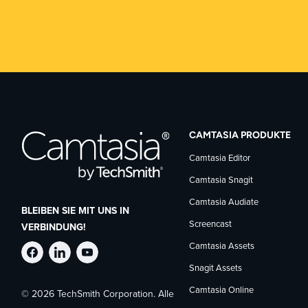
CAMTASIA PRODUKTE
Camtasia Editor
Camtasia Snagit
Camtasia Audiate
BLEIBEN SIE MIT UNS IN
Screencast
VERBINDUNG!
Camtasia Assets
TechSmith
TechSmith
TechSmith
Snagit Assets
Camtasia Online
© 2026 TechSmith Corporation. Alle
auf
auf
auf