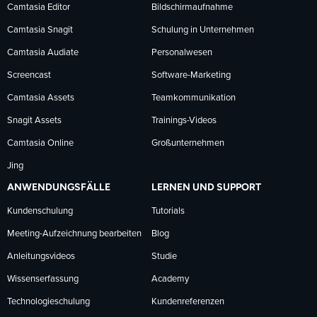
Facebook
LinkedIn
YouTube
Camtasia Editor
Bildschirmaufnahme
Camtasia Snagit
Schulung in Unternehmen
folgen
folgen
folgen
Camtasia Audiate
Personalwesen
Screencast
Software-Marketing
Camtasia Assets
Teamkommunikation
Snagit Assets
Trainings-Videos
Camtasia Online
Großunternehmen
Jing
ANWENDUNGSFÄLLE
LERNEN UND SUPPORT
Kundenschulung
Tutorials
Meeting-Aufzeichnung bearbeiten
Blog
Anleitungsvideos
Studie
Wissenserfassung
Academy
Technologieschulung
Kundenreferenzen