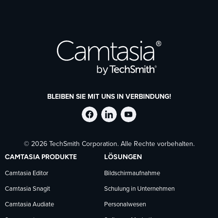
BLEIBEN SIE MIT UNS IN VERBINDUNG!
TechSmith
TechSmith
TechSmith
© 2026 TechSmith Corporation. Alle Rechte vorbehalten.
auf
auf
auf
CAMTASIA PRODUKTE
LÖSUNGEN
Facebook
LinkedIn
YouTube
Camtasia Editor
Bildschirmaufnahme
Camtasia Snagit
Schulung in Unternehmen
folgen
folgen
folgen
Camtasia Audiate
Personalwesen