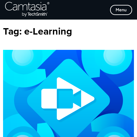
Direkt
Browse Categories
Menu
zum
Inhalt
Tag:
e-Learning