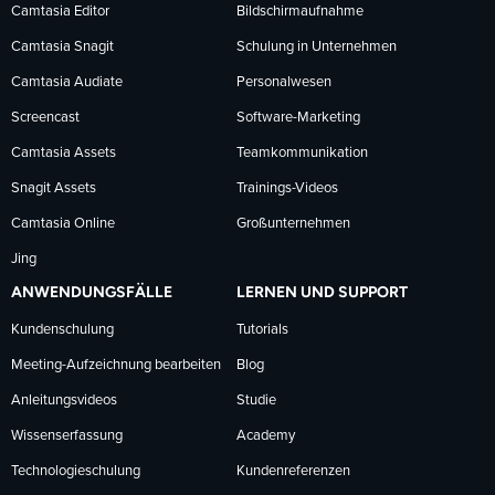
Facebook
LinkedIn
YouTube
Camtasia Editor
Bildschirmaufnahme
Camtasia Snagit
Schulung in Unternehmen
folgen
folgen
folgen
Camtasia Audiate
Personalwesen
Screencast
Software-Marketing
Camtasia Assets
Teamkommunikation
Snagit Assets
Trainings-Videos
Camtasia Online
Großunternehmen
Jing
ANWENDUNGSFÄLLE
LERNEN UND SUPPORT
Kundenschulung
Tutorials
Meeting-Aufzeichnung bearbeiten
Blog
Anleitungsvideos
Studie
Wissenserfassung
Academy
Technologieschulung
Kundenreferenzen