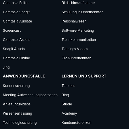
Facebook
LinkedIn
YouTube
Camtasia Editor
Bildschirmaufnahme
Camtasia Snagit
Schulung in Unternehmen
folgen
folgen
folgen
Camtasia Audiate
Personalwesen
Screencast
Software-Marketing
Camtasia Assets
Teamkommunikation
Snagit Assets
Trainings-Videos
Camtasia Online
Großunternehmen
Jing
ANWENDUNGSFÄLLE
LERNEN UND SUPPORT
Kundenschulung
Tutorials
Meeting-Aufzeichnung bearbeiten
Blog
Anleitungsvideos
Studie
Wissenserfassung
Academy
Technologieschulung
Kundenreferenzen