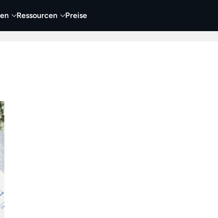
nen
Ressourcen
Preise
nehmen
Video
Visueller Content
Business