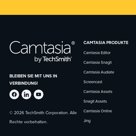
CAMTASIA PRODUKTE
Camtasia Editor
Camtasia Snagit
Camtasia Audiate
BLEIBEN SIE MIT UNS IN
Screencast
VERBINDUNG!
Camtasia Assets
TechSmith
TechSmith
TechSmith
Snagit Assets
Camtasia Online
© 2026 TechSmith Corporation. Alle
auf
auf
auf
Jing
Rechte vorbehalten.
Facebook
LinkedIn
YouTube