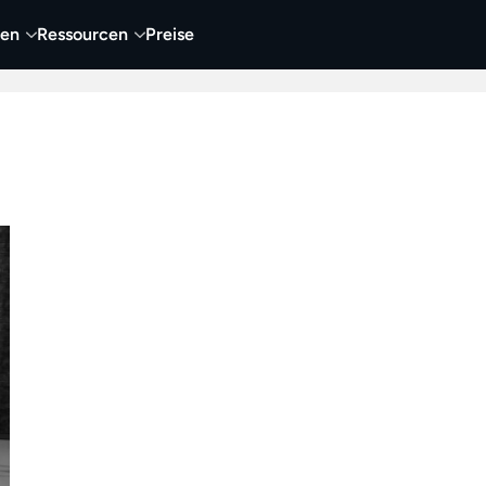
nen
Ressourcen
Preise
nehmen
Video
Visueller Content
Business