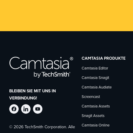
CAMTASIA PRODUKTE
Camtasia Editor
Camtasia Snagit
Camtasia Audiate
BLEIBEN SIE MIT UNS IN
Screencast
VERBINDUNG!
Camtasia Assets
TechSmith
TechSmith
TechSmith
Snagit Assets
Camtasia Online
© 2026 TechSmith Corporation. Alle
auf
auf
auf