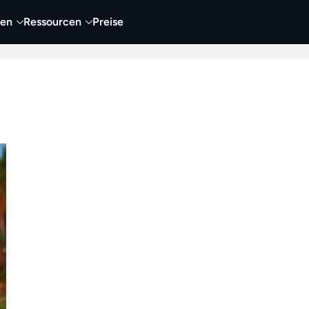
nen
Ressourcen
Preise
nehmen
Video
Visueller Content
Business