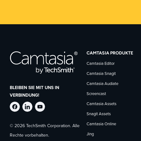
CAMTASIA PRODUKTE
Camtasia Editor
Camtasia Snagit
Camtasia Audiate
BLEIBEN SIE MIT UNS IN
Screencast
VERBINDUNG!
Camtasia Assets
TechSmith
TechSmith
TechSmith
Snagit Assets
Camtasia Online
© 2026 TechSmith Corporation. Alle
auf
auf
auf
Jing
Rechte vorbehalten.