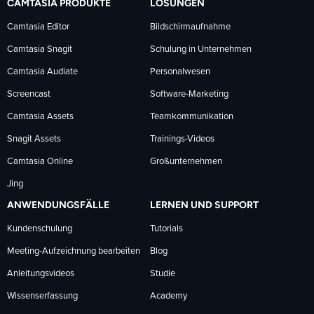
CAMTASIA PRODUKTE
LÖSUNGEN
Facebook
LinkedIn
YouTube
Camtasia Editor
Bildschirmaufnahme
Camtasia Snagit
Schulung in Unternehmen
folgen
folgen
folgen
Camtasia Audiate
Personalwesen
Screencast
Software-Marketing
Camtasia Assets
Teamkommunikation
Snagit Assets
Trainings-Videos
Camtasia Online
Großunternehmen
Jing
ANWENDUNGSFÄLLE
LERNEN UND SUPPORT
Kundenschulung
Tutorials
Meeting-Aufzeichnung bearbeiten
Blog
Anleitungsvideos
Studie
Wissenserfassung
Academy