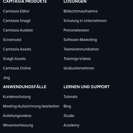
CAMTASIA PRODUKTE
LÖSUNGEN
Facebook
LinkedIn
YouTube
Camtasia Editor
Bildschirmaufnahme
Camtasia Snagit
Schulung in Unternehmen
folgen
folgen
folgen
Camtasia Audiate
Personalwesen
Screencast
Software-Marketing
Camtasia Assets
Teamkommunikation
Snagit Assets
Trainings-Videos
Camtasia Online
Großunternehmen
Jing
ANWENDUNGSFÄLLE
LERNEN UND SUPPORT
Kundenschulung
Tutorials
Meeting-Aufzeichnung bearbeiten
Blog
Anleitungsvideos
Studie
Wissenserfassung
Academy