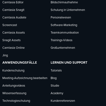
Facebook
LinkedIn
YouTube
Camtasia Editor
Bildschirmaufnahme
Camtasia Snagit
Schulung in Unternehmen
folgen
folgen
folgen
Camtasia Audiate
Personalwesen
Screencast
Software-Marketing
Camtasia Assets
Teamkommunikation
Snagit Assets
Trainings-Videos
Camtasia Online
Großunternehmen
Jing
ANWENDUNGSFÄLLE
LERNEN UND SUPPORT
Kundenschulung
Tutorials
Meeting-Aufzeichnung bearbeiten
Blog
Anleitungsvideos
Studie
Wissenserfassung
Academy
Technologieschulung
Kundenreferenzen