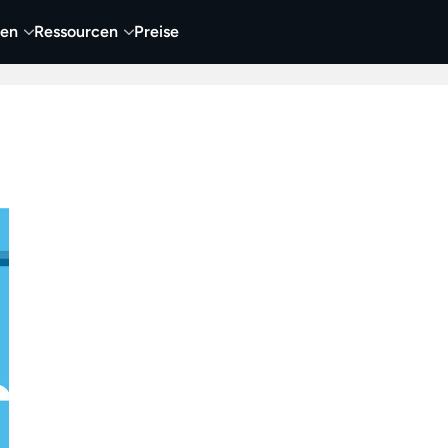
nen
Ressourcen
Preise
nehmen
Video
Visueller Content
Business