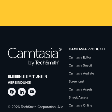
CAMTASIA PRODUKTE
Camtasia Editor
Camtasia Snagit
Camtasia Audiate
BLEIBEN SIE MIT UNS IN
Screencast
VERBINDUNG!
Camtasia Assets
TechSmith
TechSmith
TechSmith
Snagit Assets
Camtasia Online
© 2026 TechSmith Corporation. Alle
auf
auf
auf