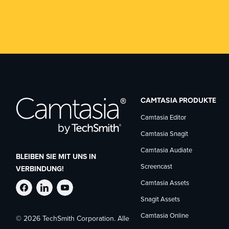
CAMTASIA PRODUKTE
Camtasia Editor
Camtasia Snagit
Camtasia Audiate
BLEIBEN SIE MIT UNS IN
Screencast
VERBINDUNG!
Camtasia Assets
TechSmith
TechSmith
TechSmith
Snagit Assets
Camtasia Online
© 2026 TechSmith Corporation. Alle
auf
auf
auf