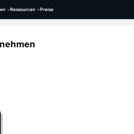
nen
Ressourcen
Preise
nehmen
Video
Visueller Content
Business
ernehmen