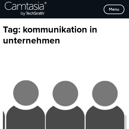
Direkt
Browse Categories
Menu
zum
Inhalt
Tag:
kommunikation in
unternehmen