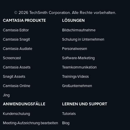
TechSmith
TechSmith
TechSmith
© 2026 TechSmith Corporation. Alle Rechte vorbehalten.
auf
auf
auf
CAMTASIA PRODUKTE
LÖSUNGEN
Facebook
LinkedIn
YouTube
Camtasia Editor
Bildschirmaufnahme
Camtasia Snagit
Schulung in Unternehmen
folgen
folgen
folgen
Camtasia Audiate
Personalwesen
Screencast
Software-Marketing
Camtasia Assets
Teamkommunikation
Snagit Assets
Trainings-Videos
Camtasia Online
Großunternehmen
Jing
ANWENDUNGSFÄLLE
LERNEN UND SUPPORT
Kundenschulung
Tutorials
Meeting-Aufzeichnung bearbeiten
Blog