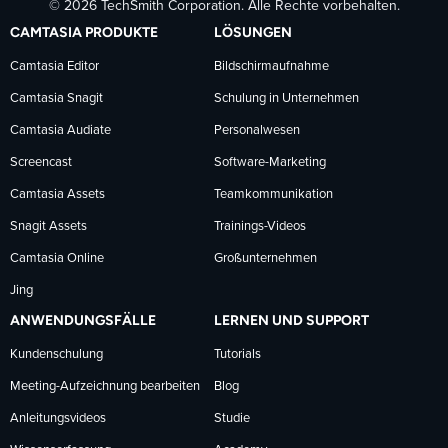
© 2026 TechSmith Corporation. Alle Rechte vorbehalten.
auf
auf
auf
CAMTASIA PRODUKTE
LÖSUNGEN
Facebook
LinkedIn
YouTube
Camtasia Editor
Bildschirmaufnahme
Camtasia Snagit
Schulung in Unternehmen
folgen
folgen
folgen
Camtasia Audiate
Personalwesen
Screencast
Software-Marketing
Camtasia Assets
Teamkommunikation
Snagit Assets
Trainings-Videos
Camtasia Online
Großunternehmen
Jing
ANWENDUNGSFÄLLE
LERNEN UND SUPPORT
Kundenschulung
Tutorials
Meeting-Aufzeichnung bearbeiten
Blog
Anleitungsvideos
Studie