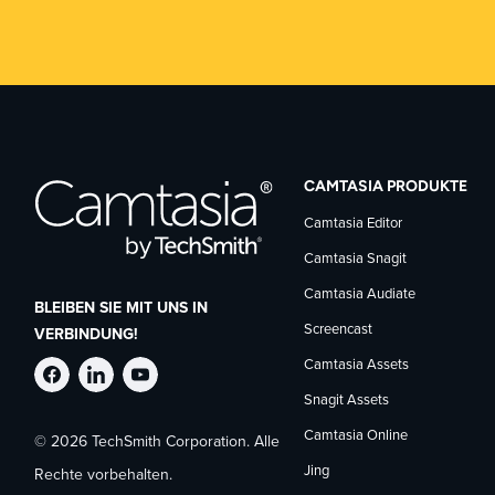
CAMTASIA PRODUKTE
Camtasia Editor
Camtasia Snagit
Camtasia Audiate
BLEIBEN SIE MIT UNS IN
Screencast
VERBINDUNG!
Camtasia Assets
TechSmith
TechSmith
TechSmith
Snagit Assets
Camtasia Online
© 2026 TechSmith Corporation. Alle
auf
auf
auf
Jing
Rechte vorbehalten.