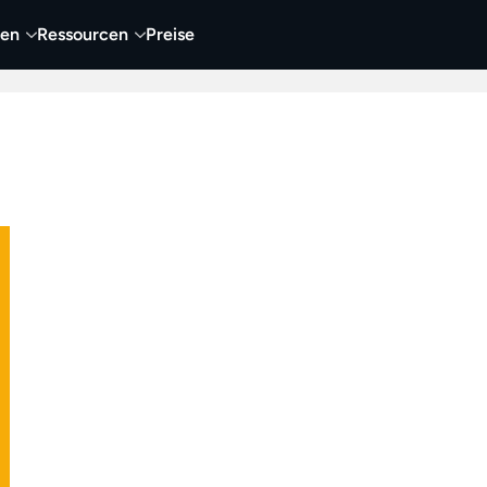
nen
Ressourcen
Preise
nehmen
Video
Visueller Content
Business