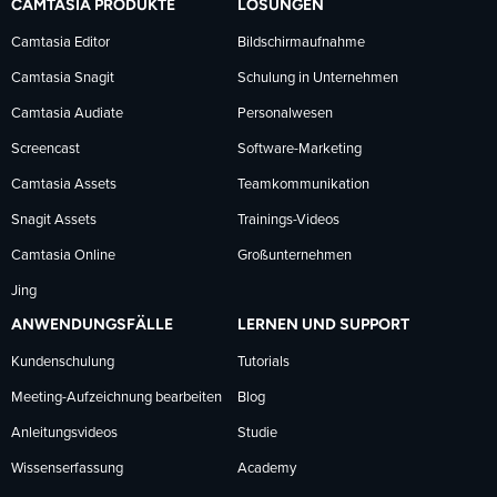
CAMTASIA PRODUKTE
LÖSUNGEN
Facebook
LinkedIn
YouTube
Camtasia Editor
Bildschirmaufnahme
Camtasia Snagit
Schulung in Unternehmen
folgen
folgen
folgen
Camtasia Audiate
Personalwesen
Screencast
Software-Marketing
Camtasia Assets
Teamkommunikation
Snagit Assets
Trainings-Videos
Camtasia Online
Großunternehmen
Jing
ANWENDUNGSFÄLLE
LERNEN UND SUPPORT
Kundenschulung
Tutorials
Meeting-Aufzeichnung bearbeiten
Blog
Anleitungsvideos
Studie
Wissenserfassung
Academy