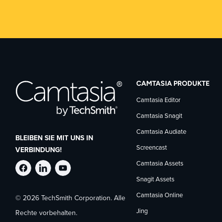
CAMTASIA PRODUKTE
Camtasia Editor
Camtasia Snagit
Camtasia Audiate
BLEIBEN SIE MIT UNS IN
Screencast
VERBINDUNG!
Camtasia Assets
TechSmith
TechSmith
TechSmith
Snagit Assets
Camtasia Online
© 2026 TechSmith Corporation. Alle
auf
auf
auf
Jing
Rechte vorbehalten.