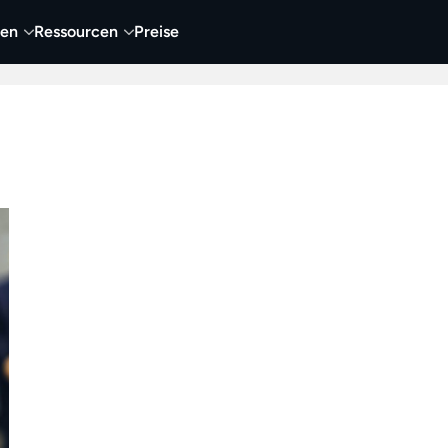
nen
Ressourcen
Preise
nehmen
Video
Visueller Content
Business