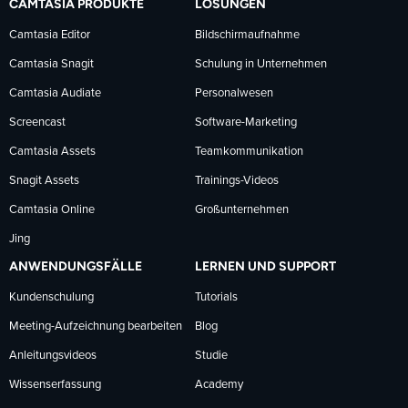
CAMTASIA PRODUKTE
LÖSUNGEN
Facebook
LinkedIn
YouTube
Camtasia Editor
Bildschirmaufnahme
Camtasia Snagit
Schulung in Unternehmen
folgen
folgen
folgen
Camtasia Audiate
Personalwesen
Screencast
Software-Marketing
Camtasia Assets
Teamkommunikation
Snagit Assets
Trainings-Videos
Camtasia Online
Großunternehmen
Jing
ANWENDUNGSFÄLLE
LERNEN UND SUPPORT
Kundenschulung
Tutorials
Meeting-Aufzeichnung bearbeiten
Blog
Anleitungsvideos
Studie
Wissenserfassung
Academy