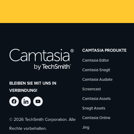
CAMTASIA PRODUKTE
Camtasia Editor
Camtasia Snagit
Camtasia Audiate
BLEIBEN SIE MIT UNS IN
Screencast
VERBINDUNG!
Camtasia Assets
TechSmith
TechSmith
TechSmith
Snagit Assets
Camtasia Online
© 2026 TechSmith Corporation. Alle
auf
auf
auf
Jing
Rechte vorbehalten.