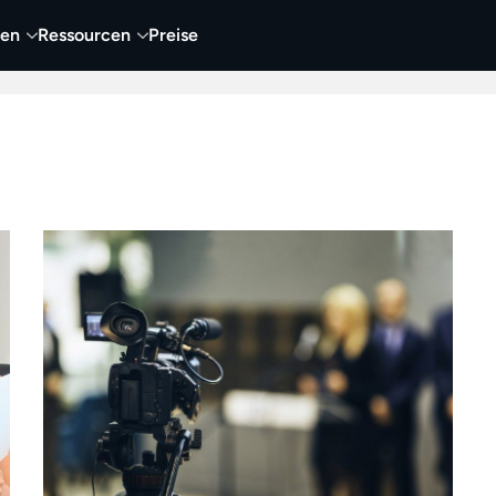
nen
Ressourcen
Preise
nehmen
Video
Visueller Content
Business