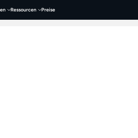
nen
Ressourcen
Preise
nehmen
Video
Visueller Content
Business