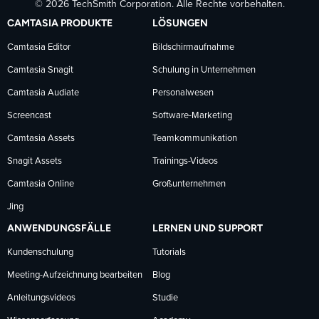
© 2026 TechSmith Corporation. Alle Rechte vorbehalten.
auf
auf
auf
CAMTASIA PRODUKTE
LÖSUNGEN
Facebook
LinkedIn
YouTube
Camtasia Editor
Bildschirmaufnahme
Camtasia Snagit
Schulung in Unternehmen
folgen
folgen
folgen
Camtasia Audiate
Personalwesen
Screencast
Software-Marketing
Camtasia Assets
Teamkommunikation
Snagit Assets
Trainings-Videos
Camtasia Online
Großunternehmen
Jing
ANWENDUNGSFÄLLE
LERNEN UND SUPPORT
Kundenschulung
Tutorials
Meeting-Aufzeichnung bearbeiten
Blog
Anleitungsvideos
Studie